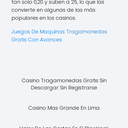
tan solo 0,20 y suben a 25, lo que las
convierte en algunas de las más
populares en los casinos.
Juegos De Maquinas Tragamonedas
Gratis Con Avances
Casino Tragamonedas Gratis Sin
Descargar Sin Registrarse
Casino Mas Grande En Lima