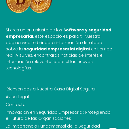
Si eres un entusiasta de los
Software y seguridad
empresarial
, este espacio es para ti. Nuestra
página web te brindará información detallada
sobre la
seguridad empresarial digital
en tiempo
real. A su vez, encontrarás noticias de interés e
información relevante sobre el las nuevas
tecnologías.
¡Bienvenidos a Nuestra Casa Digital Segura!
Aviso Legal
Contacto
Innovación en Seguridad Empresarial: Protegiendo
el Futuro de las Organizaciones
La Importancia Fundamental de la Seguridad