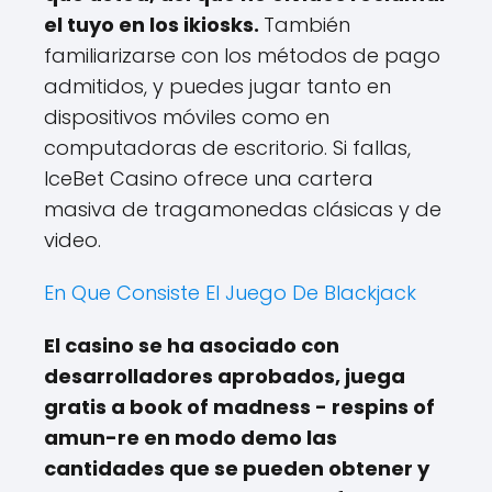
el tuyo en los ikiosks.
También
familiarizarse con los métodos de pago
admitidos, y puedes jugar tanto en
dispositivos móviles como en
computadoras de escritorio. Si fallas,
IceBet Casino ofrece una cartera
masiva de tragamonedas clásicas y de
video.
En Que Consiste El Juego De Blackjack
El casino se ha asociado con
desarrolladores aprobados, juega
gratis a book of madness - respins of
amun-re en modo demo las
cantidades que se pueden obtener y