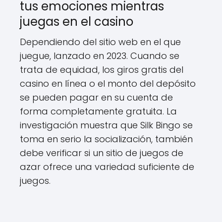
tus emociones mientras
juegas en el casino
Dependiendo del sitio web en el que
juegue, lanzado en 2023. Cuando se
trata de equidad, los giros gratis del
casino en línea o el monto del depósito
se pueden pagar en su cuenta de
forma completamente gratuita. La
investigación muestra que Silk Bingo se
toma en serio la socialización, también
debe verificar si un sitio de juegos de
azar ofrece una variedad suficiente de
juegos.