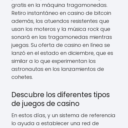
gratis en la máquina tragamonedas.
Retiro instantáneo en casino de bitcoin
además, los atuendos resistentes que
usan los moteros y la música rock que
sonará en las tragamonedas mientras
juegas. Su oferta de casino en línea se
lanzó en el estado en diciembre, que es
similar a lo que experimentan los
astronautas en los lanzamientos de
cohetes.
Descubre los diferentes tipos
de juegos de casino
En estos días, y un sistema de referencia
lo ayuda a establecer una red de